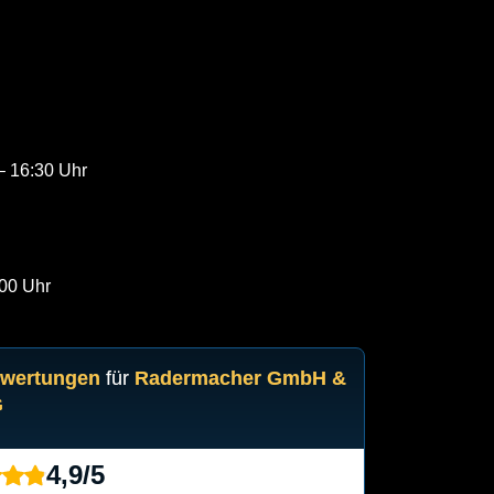
– 16:30 Uhr
:00 Uhr
ewertungen
für
Radermacher GmbH &
G
4,9
/
5