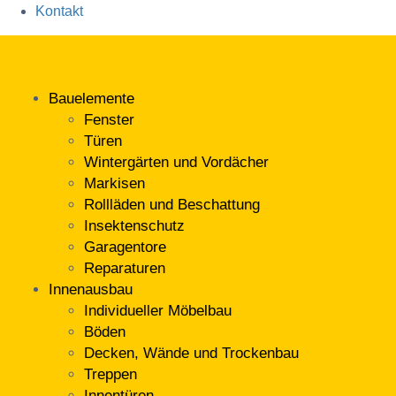
Kontakt
Skip
to
content
Bauelemente
Fenster
Türen
Wintergärten und Vordächer
Markisen
Rollläden und Beschattung
Insektenschutz
Garagentore
Reparaturen
Innenausbau
Individueller Möbelbau
Böden
Decken, Wände und Trockenbau
Treppen
Innentüren