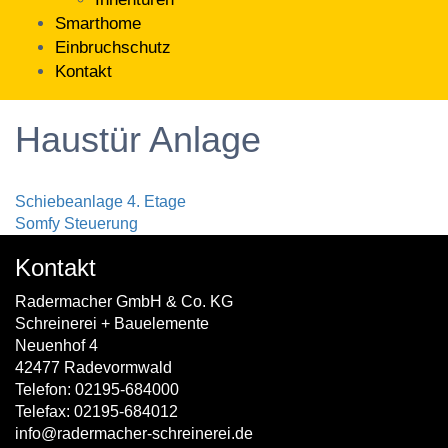
Smarthome
Einbruchschutz
Kontakt
Haustür Anlage
Beitragsnavigation
Schiebeanlage 4. Etage
Somfy Steuerung
Kontakt
Radermacher GmbH & Co. KG
Schreinerei + Bauelemente
Neuenhof 4
42477 Radevormwald
Telefon: 02195-684000
Telefax: 02195-684012
info@radermacher-schreinerei.de